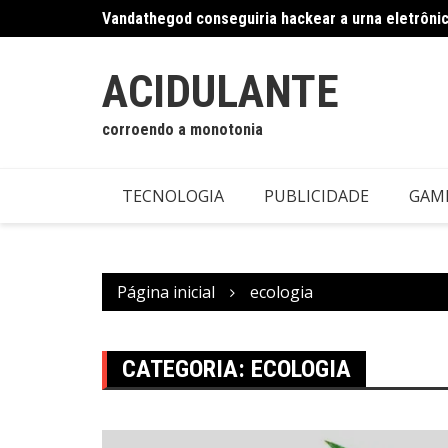
Ir
Vandathegod conseguiria hackear a urna eletrôni
para
Os mistérios da visão remota
o
conteúdo
ACIDULANTE
corroendo a monotonia
TECNOLOGIA
PUBLICIDADE
GAM
Página inicial
ecologia
CATEGORIA:
ECOLOGIA