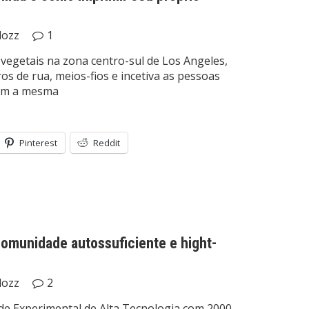
lozz
1
e vegetais na zona centro-sul de Los Angeles,
os de rua, meios-fios e incetiva as pessoas
rem a mesma
Pinterest
Reddit
comunidade autossuficiente e hight-
lozz
2
e Experimental de Alta Tecnologia com 2000