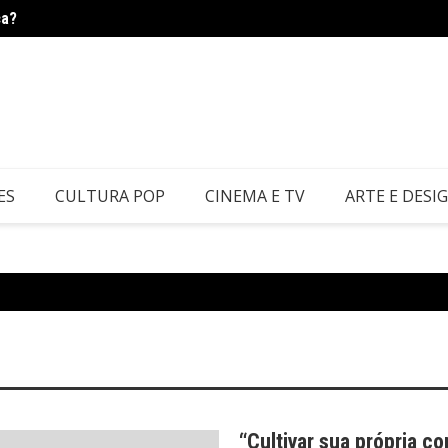
ca?
Os doc
ES
CULTURA POP
CINEMA E TV
ARTE E DESI
“Cultivar sua própria c