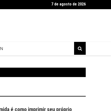
7 de agosto de 2026
es arquitetônicos de Dinara Kasko
GN
omida é como imprimir seu próprio