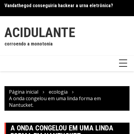
Vandathegod conseguiria hackear a urna eletrônica?
Ir
Os
Os mistérios da visão remota
para
o
conteúdo
ACIDULANTE
corroendo a monotonia
Página inicial
ecologia
A onda congelou em uma linda forma em
Nantucket.
A ONDA CONGELOU EM UMA LINDA