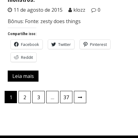
11 de agosto de 2015
klozz
0
Bônus: Fonte: zesty does things
Compartilhe isso:
Facebook
Twitter
Pinterest
Reddit
Leia mais
Navegação
1
2
3
…
37
por
posts