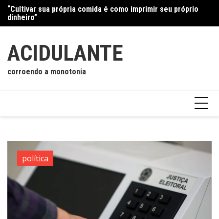
Ir
“Cultivar sua própria comida é como imprimir seu próprio
Gr
para
dinheiro”
o
conteúdo
ACIDULANTE
corroendo a monotonia
política