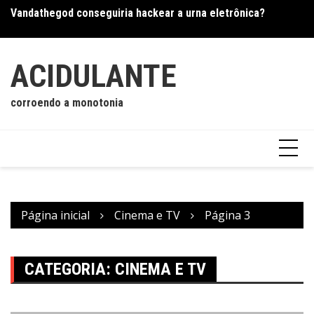
Ir
Vandathegod conseguiria hackear a urna eletrônica?
Os
para
o
conteúdo
ACIDULANTE
corroendo a monotonia
Página inicial
Cinema e TV
Página 3
CATEGORIA:
CINEMA E TV