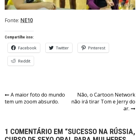
Fonte:
NE10
Compartilhe isso:
Facebook
Twitter
Pinterest
Reddit
Navegação
A maior foto do mundo
Não, o Cartoon Network
tem um zoom absurdo.
não irá tirar Tom e Jerry do
de
ar.
Post
1 COMENTÁRIO EM “
SUCESSO NA RÚSSIA,
CURSO DE SEXO ORAL PARA MULHERES