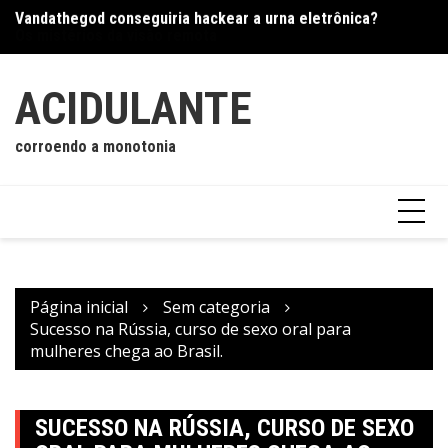
Vandathegod conseguiria hackear a urna eletrônica?
Ir
Os
Os mistérios da visão remota
para
o
conteúdo
ACIDULANTE
corroendo a monotonia
Página inicial
Sem categoria
Sucesso na Rússia, curso de sexo oral para
mulheres chega ao Brasil.
SUCESSO NA RÚSSIA, CURSO DE SEXO