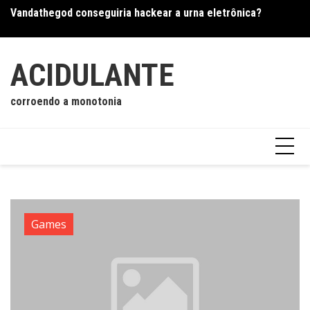
Ir
Vandathegod conseguiria hackear a urna eletrônica?
Os
para
Os mistérios da visão remota
o
conteúdo
ACIDULANTE
corroendo a monotonia
Games