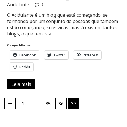
Acidulante
0
O Acidulante é um blog que está começando, se
formando por um conjunto de pessoas que também
estão começando, suas vidas. mas já existem tantos
blogs, o que temos a
Compartilhe isso:
Facebook
Twitter
Pinterest
Reddit
Leia mais
Navegação
1
…
35
36
37
por
posts