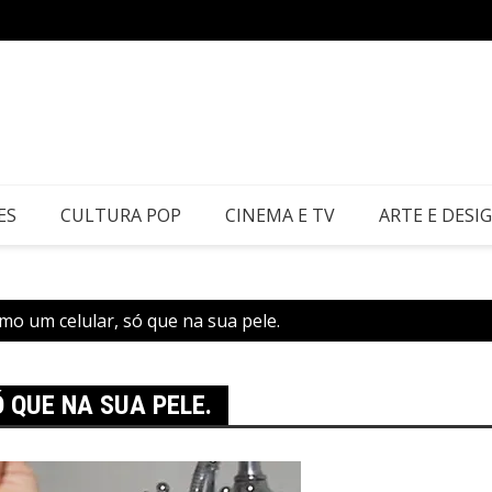
Os doc
ES
CULTURA POP
CINEMA E TV
ARTE E DESI
omo um celular, só que na sua pele.
 QUE NA SUA PELE.