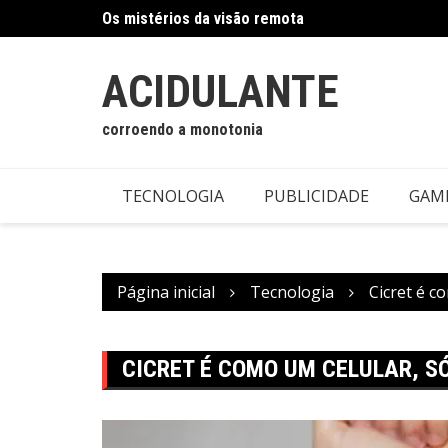
Ir
Os mistérios da visão remota
para
o
conteúdo
ACIDULANTE
corroendo a monotonia
TECNOLOGIA
PUBLICIDADE
GAM
Página inicial
Tecnologia
Cicret é c
CICRET É COMO UM CELULAR, SÓ