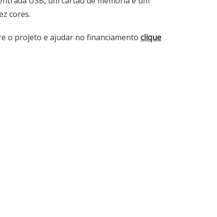
 entrada USB, um cartão de memória e um
ez cores.
re o projeto e ajudar no financiamento
clique