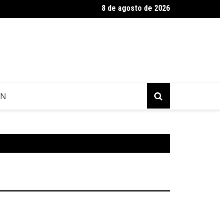
8 de agosto de 2026
es arquitetônicos de Dinara Kasko
GN