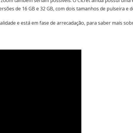
r zoom também seriam possíveis. O Cicret ainda possui uma
ersões de 16 GB e 32 GB, com dois tamanhos de pulseira e d
alidade e está em fase de arrecadação, para saber mais sob