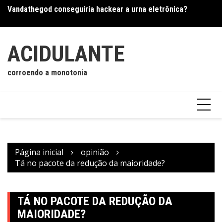
Ir
Vandathegod conseguiria hackear a urna eletrônica?
Os
para
o
conteúdo
ACIDULANTE
corroendo a monotonia
Página inicial
opinião
Tá no pacote da redução da maioridade?
TÁ NO PACOTE DA REDUÇÃO DA
MAIORIDADE?