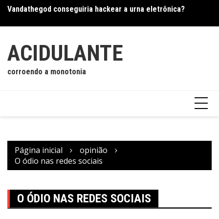
Ir
Vandathegod conseguiria hackear a urna eletrônica?
Os
para
Os mistérios da visão remota
o
conteúdo
ACIDULANTE
corroendo a monotonia
Página inicial
opinião
O ódio nas redes sociais
O ÓDIO NAS REDES SOCIAIS