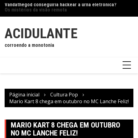
Vandathegod conseguiria hackear a urna eletrônica?
Ir
Os
Os mistérios da visão remota
para
o
conteúdo
ACIDULANTE
corroendo a monotonia
Página inicial
Cultura Pop
Mario Kart 8 chega em outubro no MC Lanche Feliz!
MARIO KART 8 CHEGA EM OUTUBRO
NO MC LANCHE FELIZ!