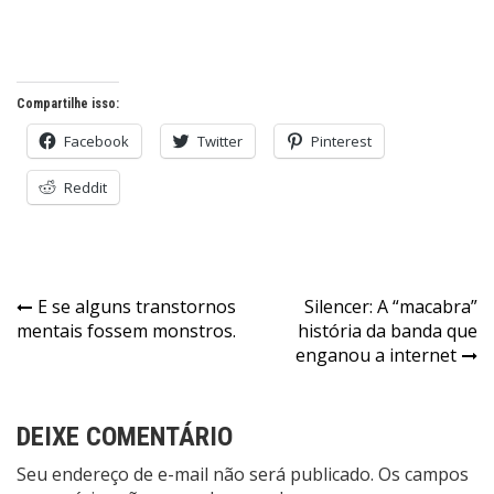
Compartilhe isso:
Facebook
Twitter
Pinterest
Reddit
Navegação
E se alguns transtornos
Silencer: A “macabra”
mentais fossem monstros.
história da banda que
de
enganou a internet
Post
DEIXE COMENTÁRIO
Seu endereço de e-mail não será publicado. Os campos