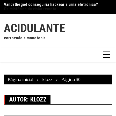
Vandathegod conseguiria hackear a urna eletrônica?
Ir
Os
Os mistérios da visão remota
para
o
conteúdo
ACIDULANTE
corroendo a monotonia
Página inicial
klozz
Página 30
AUTOR:
KLOZZ