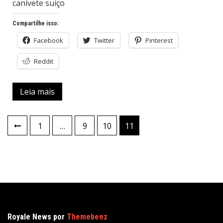
canivete suiço
Compartilhe isso:
Facebook
Twitter
Pinterest
Reddit
Leia mais
Navegação
1
…
9
10
11
por
posts
Royale News por
Themebeez