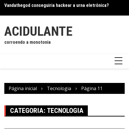
Ir
Vandathegod conseguiria hackear a urna eletrônica?
Os
para
o
conteúdo
ACIDULANTE
corroendo a monotonia
Página inicial
Tecnologia
Página 11
CATEGORIA:
TECNOLOGIA